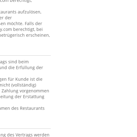
com berechtigt,
aurants aufzulösen,
er der
ßen möchte. Falls der
y.com berechtigt, bei
betrügerisch erscheinen,
rags sind beim
und die Erfüllung der
en für Kunde ist die
icht (vollständig)
die Zahlung vorgenommen
itung der Erstattung
Namen des Restaurants
ung des Vertrags werden