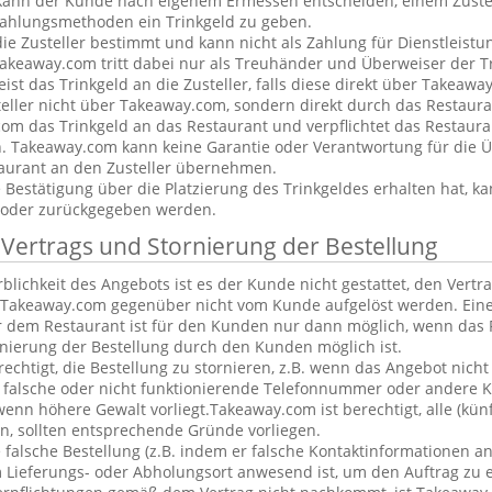
kann der Kunde nach eigenem Ermessen entscheiden, einem Zustel
ahlungsmethoden ein Trinkgeld zu geben.
 die Zusteller bestimmt und kann nicht als Zahlung für Dienstleis
keaway.com tritt dabei nur als Treuhänder und Überweiser der Tr
t das Trinkgeld an die Zusteller, falls diese direkt über Takeawa
teller nicht über Takeaway.com, sondern direkt durch das Restaura
om das Trinkgeld an das Restaurant und verpflichtet das Restaura
n. Takeaway.com kann keine Garantie oder Verantwortung für die 
aurant an den Zusteller übernehmen.
estätigung über die Platzierung des Trinkgeldes erhalten hat, ka
 oder zurückgegeben werden.
 Vertrags und Stornierung der Bestellung
blichkeit des Angebots ist es der Kunde nicht gestattet, den Vertr
Takeaway.com gegenüber nicht vom Kunde aufgelöst werden. Eine
 dem Restaurant ist für den Kunden nur dann möglich, wenn das 
rnierung der Bestellung durch den Kunden möglich ist.
rechtigt, die Bestellung zu stornieren, z.B. wenn das Angebot nicht
falsche oder nicht funktionierende Telefonnummer oder andere 
nn höhere Gewalt vorliegt.Takeaway.com ist berechtigt, alle (kün
, sollten entsprechende Gründe vorliegen.
alsche Bestellung (z.B. indem er falsche Kontaktinformationen an
 Lieferungs- oder Abholungsort anwesend ist, um den Auftrag zu e