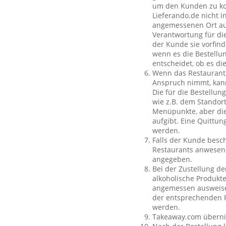
um den Kunden zu kon
Lieferando.de nicht i
angemessenen Ort auß
Verantwortung für die
der Kunde sie vorfind
wenn es die Bestellun
entscheidet, ob es di
Wenn das Restaurant,
Anspruch nimmt, kan
Die für die Bestellu
wie z.B. dem Standor
Menüpunkte, aber die
aufgibt. Eine Quittu
werden.
Falls der Kunde besch
Restaurants anwesend
angegeben.
Bei der Zustellung de
alkoholische Produkte
angemessen ausweisen
der entsprechenden P
werden.
Takeaway.com übernim