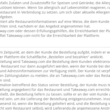
alls Zutaten und Zusatzstoffe für Speisen und Getränke, die Alle
uslösen können. Wenn Sie allergisch auf Lebensmittel reagieren, ra
estaurant in Verbindung zu setzen, um sich über aktuelle Allergen
ufgeben.
iert alle Restaurantinformationen auf eine Weise, die dem Kunde 
ichten sind, nachdem er das Angebot angenommen hat.
away.com oder dessen Erfüllungsgehilfen, die Erreichbarkeit der Pla
et Takeaway.com nicht für die Erreichbarkeit der Plattform.
dem Zeitpunkt, an dem der Kunde die Bestellung aufgibt, indem er 
er Plattform die Schaltfläche „Bestellen und bezahlen“ anklickt.
tellung wird Takeaway.com die Bestellung dem Kunden elektronisc
 Restaurant nur dann ausgeführt werden, wenn der Kunde bei der
 und Adressinformationen zur Verfügung stellt. Der Kunde ist verpfl
en Zahlungsdaten zu melden, die an Takeaway.com oder das Resta
n sind.
rmation betreffend des Status seiner Bestellung, der Kunde muss t
stellung angegeben) für das Restaurant und Takeaway.com erreichb
ließt, die Bestellung liefern zu lassen, sollte er an der vom Kund
nd sein, um die Lieferung der Bestellung entgegenzunehmen. Inso
esend ist, wenn die Bestellung geliefert wird, und die Bestellung 
nicht vom Restaurant selbst), wird Lieferando.de angemessene An