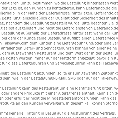
taktieren, um zu bestimmen, wo die Bestellung hinterlassen wer
n der Lage ist, den Kunden zu kontaktieren, kann Lieferando.de di
erhalb, in der Nähe der Lieferadresse, hinterlegen. Lieferando.
 Bestellung (einschließlich der Qualität oder Sicherheit des Inhalt
et), nachdem die Bestellung zugestellt wurde. Bitte beachten Sie, 
g selbst ausgeliefert und nicht die Lieferdienste von Lieferando.
e Bestellung außerhalb der Lieferadresse hinterlässt, wenn der Ku
 bei dem der Kunde seine Bestellung aufgibt, einen Lieferservice
n Takeaway.com dem Kunden eine Liefergebühr und/oder eine Se
ng anfallenden Liefer- und Servicegebühren können von einer Reih
t, dem ausgewählten Restaurant und dem Wert der in der Bestellu
se Kosten werden immer auf der Plattform angezeigt, bevor ein K
ng für diese Liefergebühren und Servicegebühren kann bei Takeaw
ließt, die Bestellung abzuholen, sollte er zum gewählten Zeitpunk
 sein, wie in der Bestätigungs-E-Mail, SMS oder auf der Takeawa
r Bestellung kann das Restaurant um eine Identifizierung bitten, 
 oder andere Produkte mit einer Altersgrenze enthält. Kann sich 
 oder erfüllt er nicht die Mindestaltersanforderungen, kann das 
rodukte an den Kunden verweigern. In diesem Fall können Storno
mt keinerlei Haftung in Bezug auf die Ausführung des Vertrags.