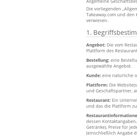
Allgemeine Geschäftsbe
Die vorliegenden „Allg
Takeaway.com und den K
verwiesen.
1. Begriffsbest
Angebot:
Die vom Resta
Plattform des Restaurant
Bestellung:
eine Bestell
ausgewählte Angebot.
Kunde:
eine natürliche o
Plattform:
Die Website(
und Geschäftspartner, a
Restaurant:
Ein Unterne
und das die Plattform z
Restaurantinformation
dessen Kontaktangaben, 
Getränke), Preise für je
(einschließlich Angabe d