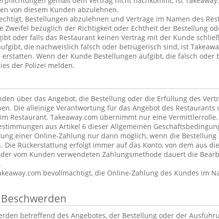
erpflichtungen gemäß dem Vertrag nicht nachkommt, ist Takeaway.
ngen von diesem Kunden abzulehnen.
echtigt, Bestellungen abzulehnen und Verträge im Namen des Rest
Zweifel bezüglich der Richtigkeit oder Echtheit der Bestellung od
ibt oder falls das Restaurant keinen Vertrag mit der Kunde schlie
fgibt, die nachweislich falsch oder betrügerisch sind, ist Takeawa
u erstatten. Wenn der Kunde Bestellungen aufgibt, die falsch oder 
es der Polizei melden.
en über das Angebot, die Bestellung oder die Erfüllung des Vert
en. Die alleinige Verantwortung für das Angebot des Restaurants 
eim Restaurant. Takeaway.com übernimmt nur eine Vermittlerrolle.
timmungen aus Artikel 6 dieser Allgemeinen Geschäftsbedingung
ttung einer Online-Zahlung nur dann möglich, wenn die Bestellung n
n. Die Rückerstattung erfolgt immer auf das Konto, von dem aus 
 der vom Kunden verwendeten Zahlungsmethode dauert die Bearbe
.
akeaway.com bevollmächtigt, die Online-Zahlung des Kundes im 
n Beschwerden
rden betreffend des Angebotes, der Bestellung oder der Ausführ