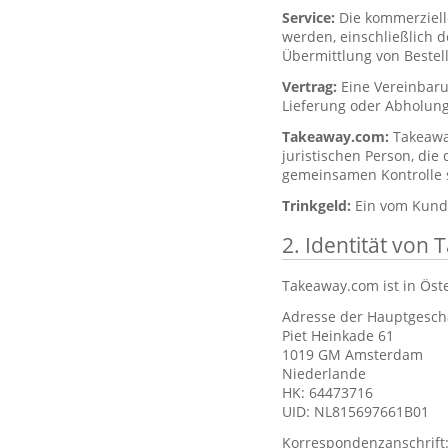
Service:
Die kommerziell
werden, einschließlich 
Übermittlung von Bestel
Vertrag:
Eine Vereinbar
Lieferung oder Abholung
Takeaway.com:
Takeawa
juristischen Person, die
gemeinsamen Kontrolle st
Trinkgeld:
Ein vom Kunde
2. Identität von
Takeaway.com ist in Öst
Adresse der Hauptgeschä
Piet Heinkade 61
1019 GM Amsterdam
Niederlande
HK: 64473716
UID: NL815697661B01
Korrespondenzanschrift