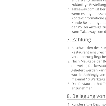
anderweitig seinen V
zukünftige Bestellu
Takeaway.com ist ber
wenn es angemessene 
Kontaktinformatione g
Kunde Bestellungen au
der Polizei Anzeige z
kann Takeaway.com di
7. Zahlung
Beschwerden des Kund
Restaurant einzureich
Vereinbarung liegt b
Nach Maßgabe der Bes
(teilweise) Rückersta
geliefert werden kan
wurde. Abhängig von
maximal 10 Werktage
Das Restaurant hat T
anzunehmen.
8. Beilegung vo
Kundeseitige Beschwe