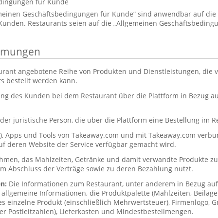
dingungen für Kunde
emeinen Geschäftsbedingungen für Kunde“ sind anwendbar auf di
unden. Restaurants seien auf die „Allgemeinen Geschäftsbedingu
immungen
urant angebotene Reihe von Produkten und Dienstleistungen, die
s bestellt werden kann.
ung des Kunden bei dem Restaurant über die Plattform in Bezug 
der juristische Person, die über die Plattform eine Bestellung im R
s), Apps und Tools von Takeaway.com und mit Takeaway.com ver
uf deren Website der Service verfügbar gemacht wird.
hmen, das Mahlzeiten, Getränke und damit verwandte Produkte zub
um Abschluss der Verträge sowie zu deren Bezahlung nutzt.
en:
Die Informationen zum Restaurant, unter anderem in Bezug a
allgemeine Informationen, die Produktpalette (Mahlzeiten, Beilag
des einzelne Produkt (einschließlich Mehrwertsteuer), Firmenlogo, Gr
er Postleitzahlen), Lieferkosten und Mindestbestellmengen.