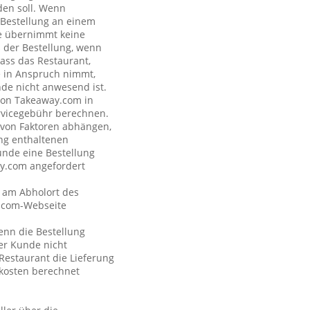
den soll. Wenn
e Bestellung an einem
de übernimmt keine
s der Bestellung, wenn
dass das Restaurant,
de in Anspruch nimmt,
nde nicht anwesend ist.
 von Takeaway.com in
rvicegebühr berechnen.
e von Faktoren abhängen,
ng enthaltenen
unde eine Bestellung
ay.com angefordert
t am Abholort des
y.com-Webseite
wenn die Bestellung
der Kunde nicht
Restaurant die Lieferung
kosten berechnet