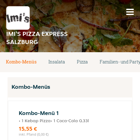
IMI'S PIZZA EXPRESS
SALZBURG
Kombo-Menüs
Insalata
Pizza
Familien- und Part
Kombo-Menüs
Kombo-Menü 1
• 1 Kebap Pizza• 1 Coca-Cola 0,33l
15,55 €
inkl. Pfand (0,00 €)