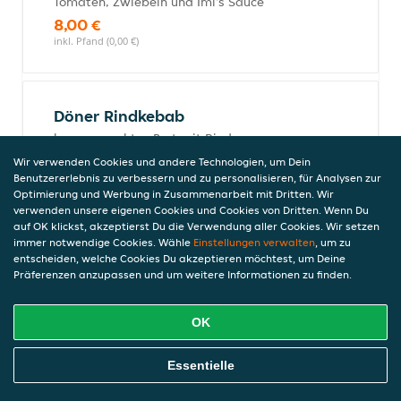
Tomaten, Zwiebeln und Imi's Sauce
8,00 €
inkl. Pfand (0,00 €)
Döner Rindkebab
hausgemachtes Brot mit Rind-
Kebabfleisch, frischem Eisbergsalat,
Wir verwenden Cookies und andere Technologien, um Dein
Tomaten, Zwiebeln und Joghurtsauce
Benutzererlebnis zu verbessern und zu personalisieren, für Analysen zur
Optimierung und Werbung in Zusammenarbeit mit Dritten. Wir
7,50 €
verwenden unsere eigenen Cookies und Cookies von Dritten. Wenn Du
inkl. Pfand (0,00 €)
auf OK klickst, akzeptierst Du die Verwendung aller Cookies. Wir setzen
immer notwendige Cookies. Wähle
Einstellungen verwalten
, um zu
entscheiden, welche Cookies Du akzeptieren möchtest, um Deine
Präferenzen anzupassen und um weitere Informationen zu finden.
Dürüm Rind
Fladen Brot mit Rind-Kebabfleisch,
OK
frischem Eisbergsalat, Tomaten, Zwiebeln
und Joghurtsauce
Online Essen Bestellen
Essentielle
8,00 €
inkl. Pfand (0,00 €)